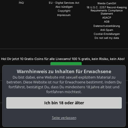
FAQ
EU - Digital Services Act
Werde CamGirl
Abo kündigen
18 U.S.C. 2257 Record-Keeping
Requirements Compliance
Copyright
Statement
Impressum
ASACP
AGB
Datenschutzerklärung
Anti-Spam
Cookie-Einstellungen
Do not sell my data
Hol Dir jetzt 10 Gratis-Coins für alle Livecams! 100 % gratis, kein Risiko, kein Abo!
Jetzt anmelden
Warnhinweis zu Inhalten für Erwachsene
Du bist dabei, eine Website mit sexuell explizitem Material zu
betreten. Diese Website ist nur für Erwachsene bestimmt. Indem Du
fortfährst, bestätigst Du, dass Du mindestens 18 Jahre alt bist und
fortfahren möchtest.
Beschwerden und Entfernung von Inhalten
Ich bin 18 oder älter
speak-dirty.com
© Copyright:
Seite verlassen
GEONDA GmbH Zimbagasse 1 A-1140 Wien